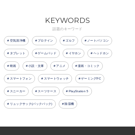
KEYWORDS
話題のキーワード
空気清浄機
プロテイン
ゴルフ
ノートパソコン
タブレット
ゲームパッド
イヤホン
ヘッドホン
映画
小説・文庫
アニメ
漫画・コミック
スマートフォン
スマートウォッチ
ゲーミングPC
スニーカー
スーツケース
PlayStation 5
リュックサック(バックパック)
除湿機