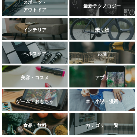
スポーツ・
最新テクノロジー
アウトドア
インテリア
乗り物
ヘルスケア
お酒
美容・コスメ
アプリ
ゲーム・おもちゃ
本・小説・漫画
食品・飲料
カテゴリー一覧