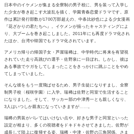
日本中のイケメンが集まる全寮制の男子校に、男を装って入学し
た少女が巻き起こす大波乱を描く、学園青春恋愛ドラマです。原
作は累計発行部数が1700万部超えの、中条比紗也による少女漫画
『花ざかりの君たちへ』。イケメンが揃ったキャスティングによ
り、大ブームを巻き起こしました。2011年にも再度ドラマ化され
たほか、台湾や韓国でもドラマ化されています。
アメリカ帰りの帰国子女・芦屋瑞稀は、中学時代に将来を有望視
されていた走り高跳びの選手・佐野泉に一目ぼれ。しかし、彼は
ある事故でケガをしてしまったことをきっかけに跳ぶことをやめ
てしまっていました。
そんな彼をもう一度飛ばせるため、男子生徒になりすまし、全寮
制男子校〈桜咲学園〉に入学。瑞稀は佐野と同室で生活すること
になりました。そして、サッカー部の中津秀一とも親しくなり、
3人はいつしか親友になっていきますが……。
瑞稀の男装がバレてはいけない点や、好きな男子と同室といった
設定が相まり、多くの視聴者をドキドキさせてきました。佐野が
成長して陸上に復帰する姿、瑞稀・中津・佐野の三角関係、さま