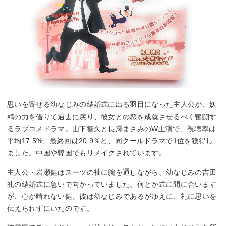
思いを寄せる幼なじみの結婚式に出る羽目になった主人公が、妖
精の力を借りて過去に戻り、彼女との恋を成就させるべく奮闘す
るラブコメドラマ。山下智久と長澤まさみのW主演で、視聴率は
平均17.5%、最終回は20.9％と、同クールドラマで1位を獲得し
ました。中国や韓国でもリメイクされています。
主人公・岩瀬健はスーツの袖に腕を通しながら、幼なじみの吉田
礼の結婚式に急いで向かっていました。何とか式に間に合います
が、心が晴れない健。彼は幼なじみであるがゆえに、礼に思いを
伝えられずにいたのです。