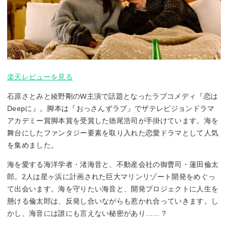
楽天レビューを見る
石原さとみと綾野剛のW主演で話題となったラブコメディ『恋は
Deepに』。脚本は『おっさんずラブ』でザテレビジョンドラマ
アカデミー賞脚本賞を受賞した徳尾浩司が手掛けています。海を
舞台にしたファンタジー要素を取り入れた恋愛ドラマとして人気
を集めました。
海を愛する海洋学者・渚海音と、不動産会社の御曹司・蓮田倫太
郎。2人は星ヶ浜に計画された巨大マリンリゾート開発をめぐっ
て出会います。海を守りたい海音と、開発プロジェクトに人生を
懸ける倫太郎は、反発し合いながらも惹かれ合っていきます。し
かし、海音には誰にも言えない秘密があり……？