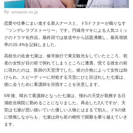
By:
amazon.co.jp
恋愛や仕事にまい進する新人ナースと、ドSドクターが織りなす
「ツンデレラブストーリー」です。円城寺マキによる人気コミッ
クのドラマ化作品。最終回では放送中から話題沸騰し、最高視聴
率の15.4%を記録しました。
高校生の佐倉七瀬は、修学旅行で東京観光をしていたところ、初
老の女性が目の前で倒れてしまうところに遭遇。慌てる彼女の前
に現れたのは、医師の天堂浬でした。彼の介抱によって女性は助
けられ、スピーディーに対処する天堂にひと目ぼれした七瀬は、
彼に会うために看護師を目指すことを決意します。
5年後、晴れて看護師となった七瀬は、憧れの天堂が勤務する日
浦総合病院に勤めることになりました。再会した2人ですが、天
堂は七瀬が思い描いていた優しい人物とはまるで別人。ドSの彼
に憤慨しながらも、七瀬は持ち前の根性で困難を乗り越えていき
ます。