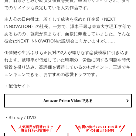
賞、石原さとみが助演女優賞を受賞。韓国でリメイクされ、タイ
でのリメイクも決定している人気作品です。
主人公の日向徹は、若くして成功を収めたIT企業〈NEXT
INNOVATION〉の社長。一方で、澤木千尋は東京大学理工学部で
あるものの、就職が決まらず、面接に奔走していました。そんな
彼女はNEXT INNOVATIONの説明会に向かいますが……。
価値観や生活ぶりも正反対の2人が織りなす恋愛模様に引き込ま
れます。就職率が低迷していた時期の、労働に関する問題や時代
背景を盛り込み、高評価を獲得しているのもポイント。王道でキ
ュンキュンできる、おすすめの恋愛ドラマです。
・配信サイト
Amazon Prime Videoで見る
・Blu-ray / DVD