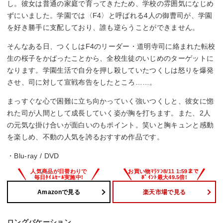
し。彼女は普通の家庭で育ってきたため、学校の雰囲気になじめ
ずにいました。学園では〈F4〉と呼ばれる4人の御曹司が、学園
を好き勝手に支配しており、誰も逆らうことができません。
そんなある日、つくしはF4のリーダー・道明寺司に絡まれた転校
生の桜子をかばったことから、全校生徒のいじめのターゲットに
なります。学園生活で自分を押し殺していたつくしは怒りを爆発
させ、司に対して宣戦布告をしたところ……。
まっすぐな心で困難に立ち向かっていく強いつくしと、彼女に惚
れた司が人間として成長していく姿が胸を打ちます。また、2人
の元気な掛け合いが面白いのもポイント。笑いと胸キュンと感動
を楽しめ、不動の人気を誇るおすすめ作品です。
・Blu-ray / DVD
Amazonで見る
楽天市場で見る
ロングバケーション