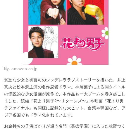
By:
amazon.co.jp
貧乏な少女と御曹司のシンデレララブストーリーを描いた、井上
真央と松本潤主演の名作恋愛ドラマ。神尾葉子による同タイトル
の伝説的な少女漫画が原作で、本作品も一大ブームを巻き起こし
ました。続編『花より男子2〜リターンズ〜』や映画『花より男
子ファイナル』も同様に記録的な大ヒット。台湾や韓国など、ア
ジア各国でもドラマ化されています。
お金持ちの子供ばかりが通う名門〈英徳学園〉に入った牧野つく