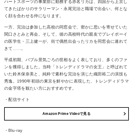
ハートスポーツの事業部に勤務する赤名リカは、四国から上京し
てきたばかりのサラリーマン・永尾完治と職場で出会い、何とな
く顔を合わせる仲になります。
一方、完治は参加した高校の同窓会で、密かに思いを寄せていた
関口さとみと再会。そして、彼の高校時代の親友でプレイボーイ
の医学生・三上健一が、街で偶然出会ったリカを同窓会に連れて
きて……。
平成初期、バブル景気ごろの世相をよく表しており、多くのファ
ンを獲得しました。当時「トレンディドラマの女王」と呼ばれて
いた鈴木保奈美と、純粋で素朴な完治を演じた織田裕二の演技も
秀逸。1990年初頭の東京を鮮やかに表現した、トレンディドラマ
の金字塔を観たい方におすすめです。
・配信サイト
Amazon Prime Videoで見る
・Blu-ray