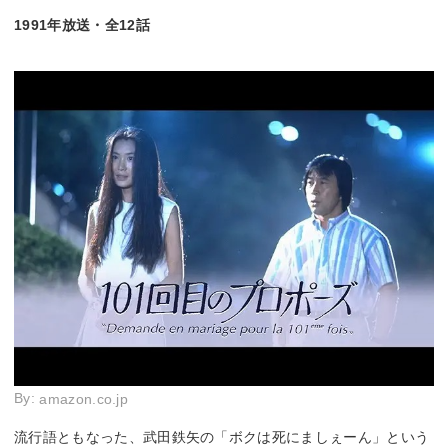
1991年放送・全12話
By:
amazon.co.jp
流行語ともなった、武田鉄矢の「ボクは死にましぇーん」という