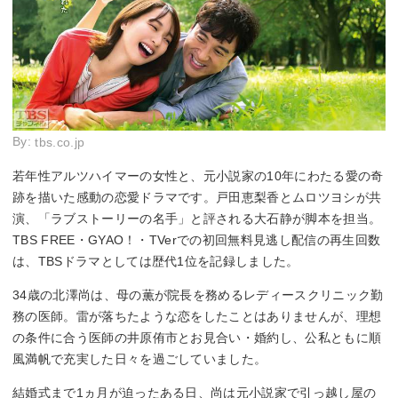
By:
tbs.co.jp
若年性アルツハイマーの女性と、元小説家の10年にわたる愛の奇
跡を描いた感動の恋愛ドラマです。戸田恵梨香とムロツヨシが共
演、「ラブストーリーの名手」と評される大石静が脚本を担当。
TBS FREE・GYAO！・TVerでの初回無料見逃し配信の再生回数
は、TBSドラマとしては歴代1位を記録しました。
34歳の北澤尚は、母の薫が院長を務めるレディースクリニック勤
務の医師。雷が落ちたような恋をしたことはありませんが、理想
の条件に合う医師の井原侑市とお見合い・婚約し、公私ともに順
風満帆で充実した日々を過ごしていました。
結婚式まで1ヵ月が迫ったある日、尚は元小説家で引っ越し屋の