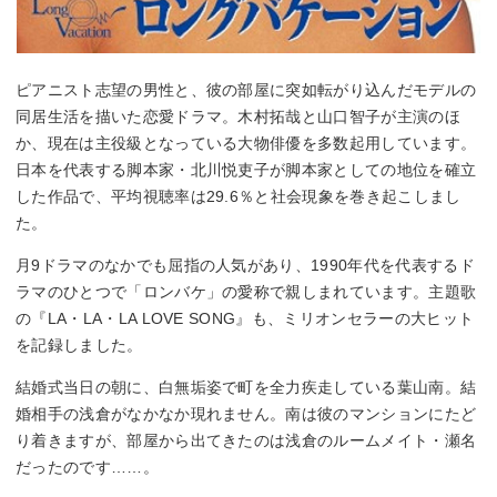
ピアニスト志望の男性と、彼の部屋に突如転がり込んだモデルの
同居生活を描いた恋愛ドラマ。木村拓哉と山口智子が主演のほ
か、現在は主役級となっている大物俳優を多数起用しています。
日本を代表する脚本家・北川悦吏子が脚本家としての地位を確立
した作品で、平均視聴率は29.6％と社会現象を巻き起こしまし
た。
月9ドラマのなかでも屈指の人気があり、1990年代を代表するド
ラマのひとつで「ロンバケ」の愛称で親しまれています。主題歌
の『LA・LA・LA LOVE SONG』も、ミリオンセラーの大ヒット
を記録しました。
結婚式当日の朝に、白無垢姿で町を全力疾走している葉山南。結
婚相手の浅倉がなかなか現れません。南は彼のマンションにたど
り着きますが、部屋から出てきたのは浅倉のルームメイト・瀬名
だったのです……。