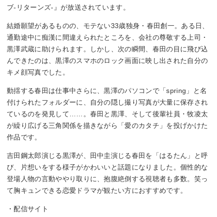
ブ-リターンズ-』が放送されています。
結婚願望があるものの、モテない33歳独身・春田創一。ある日、
通勤途中に痴漢に間違えられたところを、会社の尊敬する上司・
黒澤武蔵に助けられます。しかし、次の瞬間、春田の目に飛び込
んできたのは、黒澤のスマホのロック画面に映し出された自分の
キメ顔写真でした。
動揺する春田は仕事中さらに、黒澤のパソコンで「spring」と名
付けられたフォルダーに、自分の隠し撮り写真が大量に保存され
ているのを発見して……。春田と黒澤、そして後輩社員・牧凌太
が繰り広げる三角関係を描きながら「愛のカタチ」を投げかけた
作品です。
吉田鋼太郎演じる黒澤が、田中圭演じる春田を「はるたん」と呼
び、片想いをする様子がかわいいと話題になりました。個性的な
登場人物の言動ややり取りに、抱腹絶倒する視聴者も多数。笑っ
て胸キュンできる恋愛ドラマが観たい方におすすめです。
・配信サイト