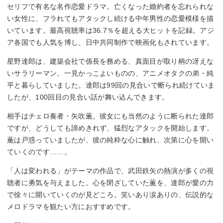
セリフで有名な名作恋愛ドラマ。亡くなった婚約者を忘れられな
い女性に、フラれてもアタックし続ける中年男性の恋愛模様を描
いています。最高視聴率は36.7％を超える大ヒットを記録。アジ
ア各国でも人気を博し、日中共同制作で映画化もされています。
星野達郎は、建築会社で係長を務める、真面目が取り柄の冴えな
いサラリーマン。一見かっこよいものの、アニメオタクの弟・純
平と暮らしていました。達郎は99回の見合いで断られ続けていま
したが、100回目の見合い話が舞い込んできます。
相手はチェロ奏者・矢吹薫。彼女にも当然のように断られた達郎
ですが、どうしても諦めきれず、猛烈なアタックを開始します。
薫は戸惑っていましたが、彼の純粋な心に触れ、次第に心を開い
ていくのです……。
「人は変われる」がテーマの作品で、武田鉄矢の熱演が多くの視
聴者に勇気を与えました。心を閉ざしていた薫を、達郎が愛の力
で徐々に開いていくのが見どころ。笑いあり涙ありの、伝説的な
メロドラマを観たい方におすすめです。