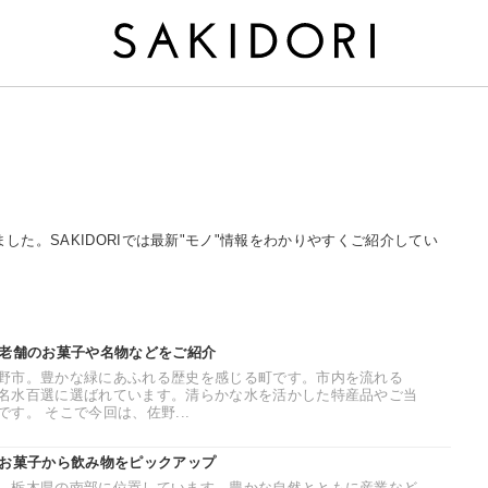
ました。SAKIDORIでは最新"モノ"情報をわかりやすくご紹介してい
。老舗のお菓子や名物などをご紹介
野市。豊かな緑にあふれる歴史を感じる町です。市内を流れる
名水百選に選ばれています。清らかな水を活かした特産品やご当
す。 そこで今回は、佐野...
。お菓子から飲み物をピックアップ
。栃木県の南部に位置しています。豊かな自然とともに産業など