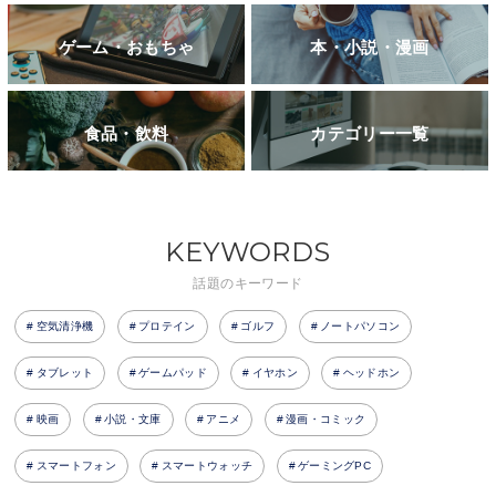
ゲーム・おもちゃ
本・小説・漫画
食品・飲料
カテゴリー一覧
KEYWORDS
話題のキーワード
空気清浄機
プロテイン
ゴルフ
ノートパソコン
タブレット
ゲームパッド
イヤホン
ヘッドホン
映画
小説・文庫
アニメ
漫画・コミック
スマートフォン
スマートウォッチ
ゲーミングPC