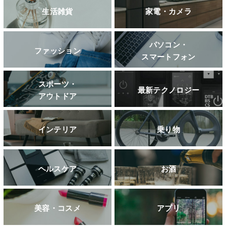
生活雑貨
家電・カメラ
パソコン・
ファッション
スマートフォン
スポーツ・
最新テクノロジー
アウトドア
インテリア
乗り物
ヘルスケア
お酒
美容・コスメ
アプリ