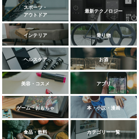
スポーツ・
最新テクノロジー
アウトドア
インテリア
乗り物
ヘルスケア
お酒
美容・コスメ
アプリ
ゲーム・おもちゃ
本・小説・漫画
食品・飲料
カテゴリー一覧