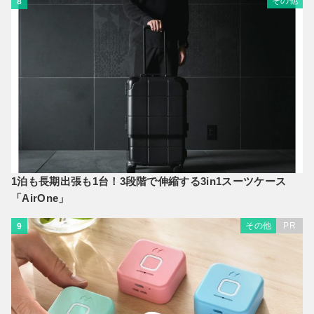
その他
8
1泊も長期出張も1台！3段階で伸縮する3in1スーツケース
「AirOne」
その他
PR
9