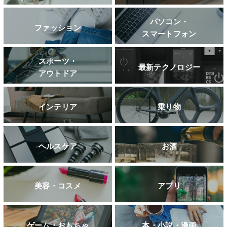
パソコン・
ファッション
スマートフォン
スポーツ・
最新テクノロジー
アウトドア
インテリア
乗り物
ヘルスケア
お酒
美容・コスメ
アプリ
ゲーム・おもちゃ
本・小説・漫画