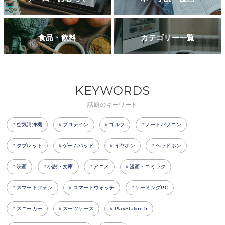
食品・飲料
カテゴリー一覧
KEYWORDS
話題のキーワード
空気清浄機
プロテイン
ゴルフ
ノートパソコン
タブレット
ゲームパッド
イヤホン
ヘッドホン
映画
小説・文庫
アニメ
漫画・コミック
スマートフォン
スマートウォッチ
ゲーミングPC
スニーカー
スーツケース
PlayStation 5