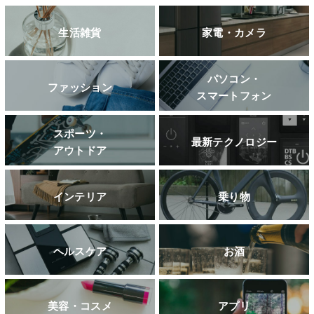
生活雑貨
家電・カメラ
パソコン・
ファッション
スマートフォン
スポーツ・
最新テクノロジー
アウトドア
インテリア
乗り物
ヘルスケア
お酒
美容・コスメ
アプリ