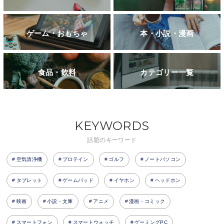
ゲーム・おもちゃ
本・小説・漫画
食品・飲料
カテゴリー一覧
KEYWORDS
話題のキーワード
空気清浄機
プロテイン
ゴルフ
ノートパソコン
タブレット
ゲームパッド
イヤホン
ヘッドホン
映画
小説・文庫
アニメ
漫画・コミック
スマートフォン
スマートウォッチ
ゲーミングPC