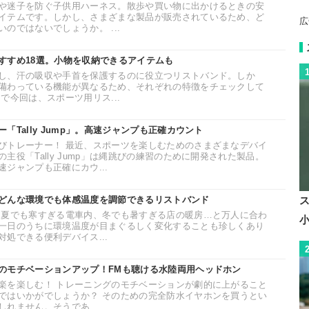
や迷子を防ぐ子供用ハーネス。散歩や買い物に出かけるときの安
イテムです。しかし、さまざまな製品が販売されているため、ど
広
のではないでしょうか。 ...
すすめ18選。小物を収納できるアイテムも
し、汗の吸収や手首を保護するのに役立つリストバンド。しか
備わっている機能が異なるため、それぞれの特徴をチェックして
で今回は、スポーツ用リス...
「Tally Jump」。高速ジャンプも正確カウント
びトレーナー！ 最近、スポーツを楽しむためのさまざまなデバイ
主役「Tally Jump」は縄跳びの練習のために開発された製品。
ジャンプも正確にカウ...
どんな環境でも体感温度を調節できるリストバンド
 夏でも寒すぎる電車内、冬でも暑すぎる店の暖房…と万人に合わ
一日のうちに環境温度が目まぐるしく変化することも珍しくあり
処できる便利デバイス...
のモチベーションアップ！FMも聴ける水陸両用ヘッドホン
楽を楽しむ！ トレーニングのモチベーションが劇的に上がること
ではいかがでしょうか？ そのための完全防水イヤホンを買うとい
れません。そうであ...