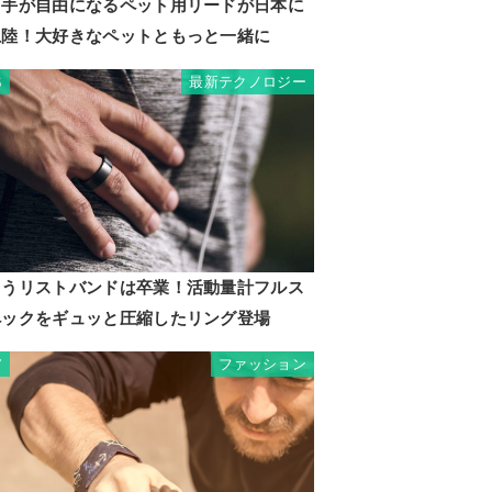
両手が自由になるペット用リードが日本に
上陸！大好きなペットともっと一緒に
最新テクノロジー
6
もうリストバンドは卒業！活動量計フルス
ペックをギュッと圧縮したリング登場
ファッション
7