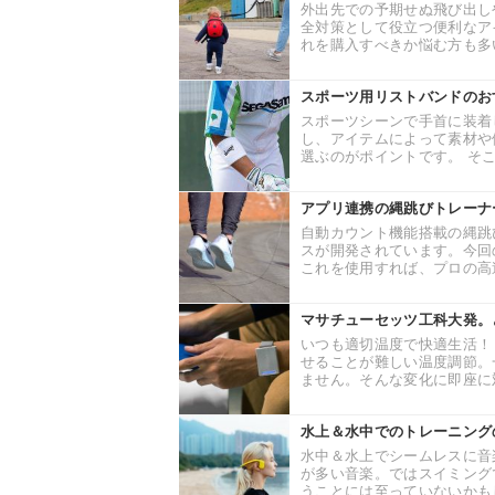
外出先での予期せぬ飛び出し
全対策として役立つ便利なア
れを購入すべきか悩む方も多い
スポーツ用リストバンドのお
スポーツシーンで手首に装着
し、アイテムによって素材や
選ぶのがポイントです。 そこ
アプリ連携の縄跳びトレーナー
自動カウント機能搭載の縄跳
スが開発されています。今回の
これを使用すれば、プロの高速
マサチューセッツ工科大発。
いつも適切温度で快適生活！
せることが難しい温度調節。
ません。そんな変化に即座に対
水上＆水中でのトレーニング
水中＆水上でシームレスに音
が多い音楽。ではスイミング
うことには至っていないかもし