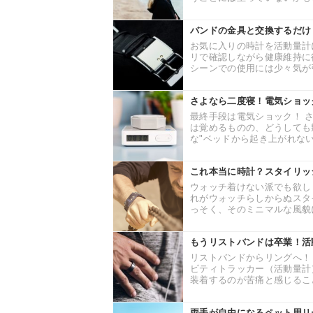
バンドの金具と交換するだけ
お気に入りの時計を活動量計
リで確認しながら健康維持に
シーンでの使用には少々気が引
さよなら二度寝！電気ショッ
最終手段は電気ショック！ 
は覚めるものの、どうしても
な"ベッドから起き上がれない
これ本当に時計？スタイリッ
ウォッチ着けない派でも欲し
れがウォッチらしからぬスタ
っそく、そのミニマルな風貌に
もうリストバンドは卒業！活
リストバンドからリングへ！
ビティトラッカー（活動量計
装着するのが苦痛と感じること
両手が自由になるペット用リ