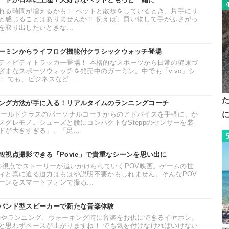
れる時間が増えるかも！ ペットと散歩をしているとき、片手にリ
と感じることはありませんか？ 例えば、買い物して手がふさがっ
取り出したいときな...
F！ガーミンからライフログ機能付クラシックウォッチ登場
ティビティトラッカー登場！ 本格的なスポーツから日常の健康づ
ざまなスポーツウォッチを発売中のガーミン。中でも「vivo」シ
 でも、ビジネスなど...
ング方法が手に入る！リアルタイムのランニングコーチ
ワールドクラスのパーソナルコーチからのアドバイスを手軽に、か
スグレモノ。シューズと腰にコンパクトなSteppのセンサーを装
が大きすぎる」、「足...
視点撮影できる「Povie」で貴重なシーンを思い出に
公の視点でストーリーが追いかけられていくPOV映画。ゲームの世
ィと真に迫る迫力はもはや説明不要かもしれません。そんなPOV
ンをスマートフォンで撮る...
バンド型スピーカーで新たな音楽体験
勤やランニング、ウォーキング時に音楽をお供にできるイヤホン。
と思わずペースが上がりますね！ でも気を付けなければいけない