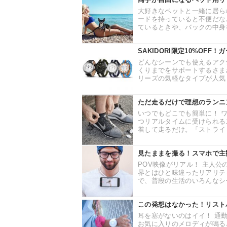
大好きなペットと一緒に居ら
ードを持っていると不便だな
ているときや、バックの中身を
SAKIDORI限定10%OF
どんなシーンでも使えるアク
くりまでをサポートするさま
リーズの気軽なタイプが人気！
ただ走るだけで理想のランニ
いつでもどこでも簡単に！ 
つリアルタイムに受けられる
着して走るだけ。「ストライド
見たままを撮る！スマホで主観
POV映像がリアル！ 主人
界とはひと味違ったリアリテ
で、普段の生活のいろんなシー
この発想はなかった！リスト
耳を塞がないのはイイ！ 通
お気に入りのメロディが鳴る