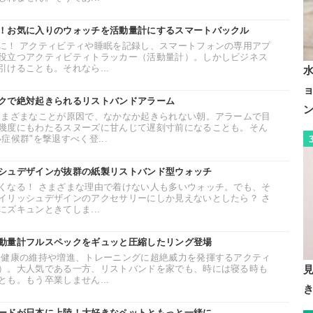
！お気に入りのウォッチを活動量計にするスマートバックル
に！ アクティビティや睡眠を記録し、スマートフォンの専用アプ
役立つアクティビティトラッカー（活動量計）。しかしビジネス
けることも。それなら...
クで絶対起きられるリストバンドアラーム
さまざまなことが原因で、なかなか起きられない朝。アラームで目
幾度にもわたるスヌーズに甘んじて遅刻寸前になることも。そん
症候群"を撃退すべく登...
シュデザインが抜群の紙製リストバンド型ウォッチ
くなる！ さまざまな理由で着けない人も多いウォッチ。でも、そ
イリッシュデザインのアクセサリーにしか見えないとしたら？ さ
ズキュンときてしま...
動量計フルスペックをギュッと圧縮したリング登場
 健康の維持や増進、トレーニングに超絶威力を発揮するアクティ
）。大人気である一方、リストバンドを家でも、時には寝る時も
も。もう卒業しません...
き
ードが日本に上陸！大好きなペットともっと一緒に