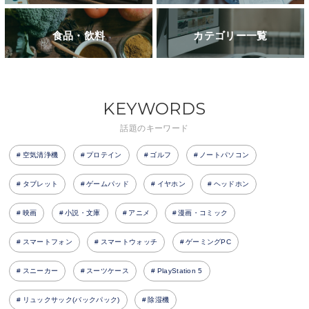
食品・飲料
カテゴリー一覧
KEYWORDS
話題のキーワード
空気清浄機
プロテイン
ゴルフ
ノートパソコン
タブレット
ゲームパッド
イヤホン
ヘッドホン
映画
小説・文庫
アニメ
漫画・コミック
スマートフォン
スマートウォッチ
ゲーミングPC
スニーカー
スーツケース
PlayStation 5
リュックサック(バックパック)
除湿機