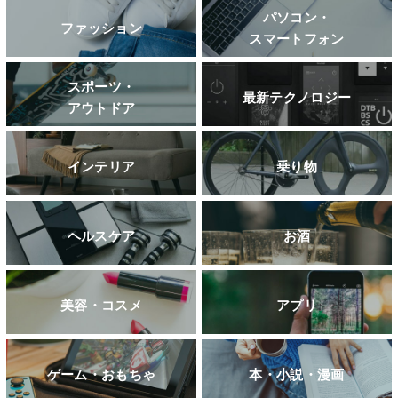
パソコン・
ファッション
スマートフォン
スポーツ・
最新テクノロジー
アウトドア
インテリア
乗り物
ヘルスケア
お酒
美容・コスメ
アプリ
ゲーム・おもちゃ
本・小説・漫画