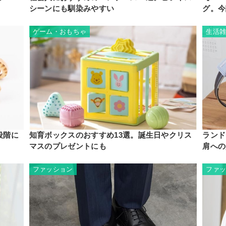
シーンにも馴染みやすい
グ。今
ゲーム・おもちゃ
生活
段階に
知育ボックスのおすすめ13選。誕生日やクリス
ランド
マスのプレゼントにも
肩への
ファッション
ファ