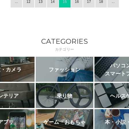
...
12
13
14
15
16
17
18
...
CATEGORIES
カテゴリー
パソコ
電・カメラ
ファッション
スマート
ンテリア
乗り物
ヘルス
アプリ
ゲーム・おもちゃ
本・小説