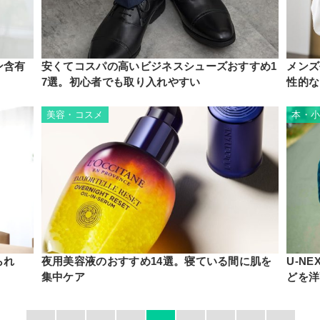
ン含有
安くてコスパの高いビジネスシューズおすすめ1
メンズ
7選。初心者でも取り入れやすい
性的な
美容・コスメ
本・
られ
夜用美容液のおすすめ14選。寝ている間に肌を
U-N
集中ケア
どを洋