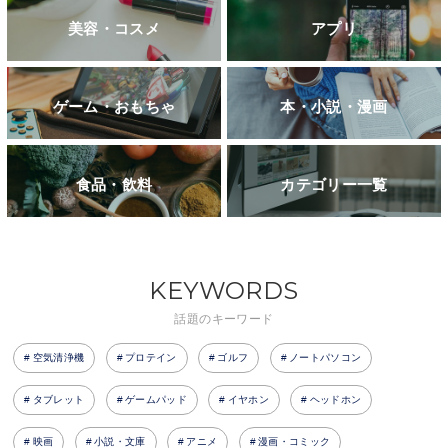
美容・コスメ
アプリ
ゲーム・おもちゃ
本・小説・漫画
食品・飲料
カテゴリー一覧
KEYWORDS
話題のキーワード
空気清浄機
プロテイン
ゴルフ
ノートパソコン
タブレット
ゲームパッド
イヤホン
ヘッドホン
映画
小説・文庫
アニメ
漫画・コミック