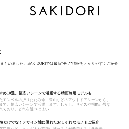
事
をまとめました。SAKIDORIでは最新"モノ"情報をわかりやすくご紹介
すめ10選。幅広いシーンで活躍する晴雨兼用モデルも
たモンベルの折りたたみ傘。登山などのアウトドアシーンから、
まで、幅広いシーンで活躍します。しかし、サイズや機能が異な
ており、どれを選べばよい...
能性だけでなくデザイン性に優れたおしゃれなモノもご紹介
運送業など、さまざまな職種に携わる方が着用する「作業着」。