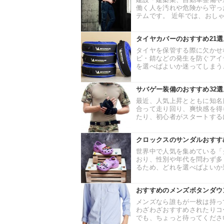
働く人を汚れや危険から守っ
テムです。 近年では、おしゃ
タイヤカバーのおすすめ21
タイヤを保管する際に欠かせ
ビ・錆などの発生を防ぐアイ
を選べばよいか迷ってしまうこ
サバゲー装備のおすすめ32
最近、人気上昇とともに知名
合って走り回り、爽快感を得
たり、初心者がスタートするに
クロックスのサンダルおすす
世界中で人気を集めている「
おり、性別や年代を問わず多
るため、どれを選べばよいか迷
おすすめのメンズボタンダウ
メンズなら誰もが一枚は持っ
わざわざおすすめされたりコ
でも、ちょっと待ってください