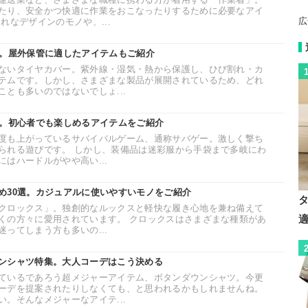
たり、安全かつ快適に作業をおこなったりするために必要なアイ
広
れなデザインのモノや、...
選。屋外保管に適したアイテムもご紹介
ないタイヤカバー。紫外線・湿気・熱から保護し、ひび割れ・カ
テムです。しかし、さまざまな製品が展開されているため、どれ
とも多いのではないでしょ...
選。初心者でも楽しめるアイテムをご紹介
度も上がっているサバイバルゲーム、通称サバゲー。激しく撃ち
られる遊びです。 しかし、装備品は迷彩服から手袋まで多岐にわ
はハードルがやや高い...
め30選。カジュアルに使いやすいモノをご紹介
クロックス」。独創的なルックスと軽快な履き心地を兼ね備えて
くの方々に愛用されています。 クロックスはさまざまな種類があ
ってしまう方も多いの...
ンシャツ特集。大人コーデはこう決める
ているであろう超メジャーアイテム、ボタンダウンシャツ。今更
ーデを提案されたりしなくても、と思われるかもしれませんね。
。そんなメジャーなアイテ...