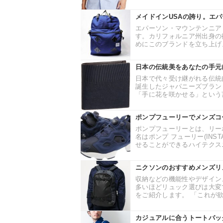
メイドインUSAの誇り。エ
エパーソン・マウンテンニア
す。カリフォルニア州出身の
めにこのブランドを立ち上げま
日本の伝統美をあなたの手元
日本で代々受け継がれる伝統
誕生したジャパニーズブラン
「手に花を咲かせる」という言
ポンプフューリーでメンズコ
ポンプフューリーとは、リー
名はポンプ フューリー(INS
せることができるハイテクスニ
ニクソンのおすすめメンズリ
収納などの機能性やデザイン
多いほどリュック選びは大変
をご紹介します。 「これが欲
カジュアルに合うトートバッ