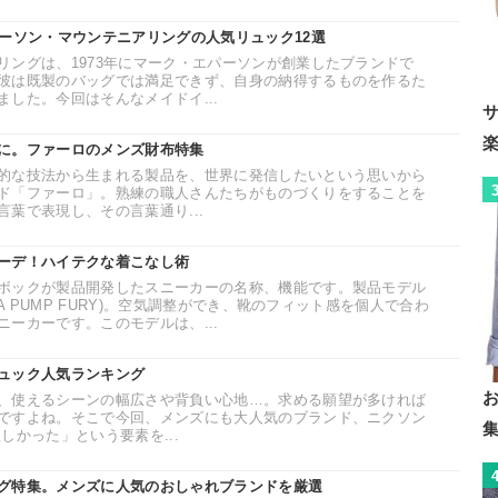
パーソン・マウンテニアリングの人気リュック12選
リングは、1973年にマーク・エパーソンが創業したブランドで
彼は既製のバッグでは満足できず、自身の納得するものを作るた
した。今回はそんなメイドイ...
に。ファーロのメンズ財布特集
的な技法から生まれる製品を、世界に発信したいという思いから
ド「ファーロ」。熟練の職人さんたちがものづくりをすることを
葉で表現し、その言葉通り...
ーデ！ハイテクな着こなし術
ボックが製品開発したスニーカーの名称、機能です。製品モデル
TA PUMP FURY)。空気調整ができ、靴のフィット感を個人で合わ
ーカーです。このモデルは、...
ュック人気ランキング
、使えるシーンの幅広さや背負い心地…。求める願望が多ければ
ですよね。そこで今回、メンズにも大人気のブランド、ニクソン
しかった」という要素を...
グ特集。メンズに人気のおしゃれブランドを厳選