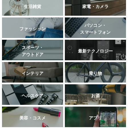
生活雑貨
家電・カメラ
パソコン・
ファッション
スマートフォン
スポーツ・
最新テクノロジー
アウトドア
インテリア
乗り物
ヘルスケア
お酒
美容・コスメ
アプリ