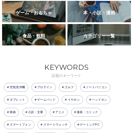
ゲーム・おもちゃ
本・小説・漫画
食品・飲料
カテゴリー一覧
KEYWORDS
話題のキーワード
空気清浄機
プロテイン
ゴルフ
ノートパソコン
タブレット
ゲームパッド
イヤホン
ヘッドホン
映画
小説・文庫
アニメ
漫画・コミック
スマートフォン
スマートウォッチ
ゲーミングPC