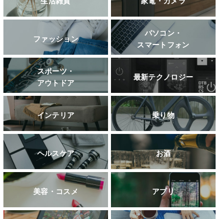
生活雑貨
家電・カメラ
パソコン・
ファッション
スマートフォン
スポーツ・
最新テクノロジー
アウトドア
インテリア
乗り物
ヘルスケア
お酒
美容・コスメ
アプリ