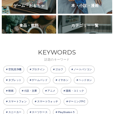
ゲーム・おもちゃ
本・小説・漫画
食品・飲料
カテゴリー一覧
KEYWORDS
話題のキーワード
空気清浄機
プロテイン
ゴルフ
ノートパソコン
タブレット
ゲームパッド
イヤホン
ヘッドホン
映画
小説・文庫
アニメ
漫画・コミック
スマートフォン
スマートウォッチ
ゲーミングPC
スニーカー
スーツケース
PlayStation 5