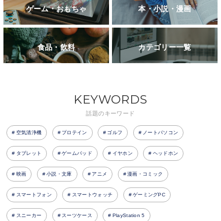
ゲーム・おもちゃ
本・小説・漫画
食品・飲料
カテゴリー一覧
KEYWORDS
話題のキーワード
空気清浄機
プロテイン
ゴルフ
ノートパソコン
タブレット
ゲームパッド
イヤホン
ヘッドホン
映画
小説・文庫
アニメ
漫画・コミック
スマートフォン
スマートウォッチ
ゲーミングPC
スニーカー
スーツケース
PlayStation 5