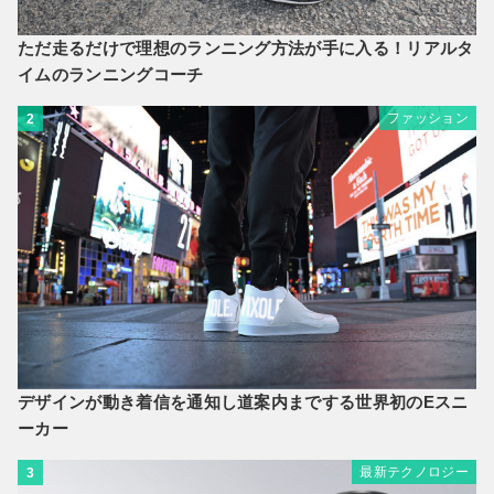
ただ走るだけで理想のランニング方法が手に入る！リアルタ
イムのランニングコーチ
ファッション
2
デザインが動き着信を通知し道案内までする世界初のEスニ
ーカー
最新テクノロジー
3